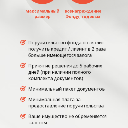
О
НАС
Максимальный
вознаграждение
размер
Фонду, годовых
КОНТАКТНАЯ
ИНФОРМАЦИЯ
Поручительство фонда позволит
получить кредит / лизинг в 2 раза
КОНКУРСЫ
больше имеющегося залога
И
ОТБОРЫ
Принятие решения до 5 рабочих
дней (при наличии полного
О
комплекта документов)
КОРПОРАЦИИ
Минимальный пакет документов
МСП
И
Минимальная плата за
МСП
предоставление поручительства
БАНКЕ
Ваше имущество не обременяется
залогом
ЛИЗИНГ