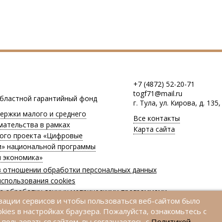
+7 (4872) 52-20-71
togf71@mail.ru
областной гарантийный фонд
г. Тула, ул. Кирова, д. 135,
ержки малого и среднего
Все контакты
мательства в рамках
Карта сайта
ого проекта «Цифровые
и» национальной программы
 экономика»
в отношении обработки персональных данных
спользования cookies
на обработку данных метрическими программами
ации сервисов и чтобы пользоваться веб-сайтом было
на обработку персональных данных
kies в настройках браузера. Пожалуйста, ознакомьтесь с
 пользоваться сайтом, вы соглашаетесь с
Политикой