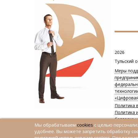
2026
Тульский 
Меры подд
предприни
федеральн
технологи
«Цифровая
Политика 
Политика и
Согласие 
Мы обрабатываем
cookies
с целью персонализ
Согласие 
удобнее. Вы можете запретить обработку сoo
политикой использования cookies. Продолжая