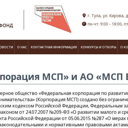
г. Тула, ул. Кирова, д
пн-чт: 9:00 - 18:00, пт
ОВОСТИ
О НАС
КОНТАКТНАЯ ИНФОРМАЦИЯ
КОНКУРСЫ И ОТБОРЫ
О К
порация МСП» и АО «МСП 
ерное общество «Федеральная корпорация по развитию
нимательства» (Корпорация МСП) создано без ограничен
ским кодексом Российской Федерации, Федеральным зак
коном от 24.07.2007 №209-ФЗ «О развитии малого и с
та Российской Федерации от 05.06.2015 №287 «О мерах
 законодательными и нормативными правовыми актами