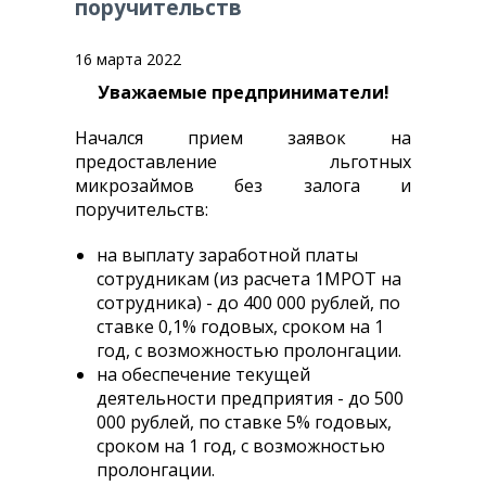
поручительств
О
НАС
16 марта 2022
Уважаемые предприниматели!
КОНТАКТНАЯ
ИНФОРМАЦИЯ
Начался прием заявок на
предоставление льготных
микрозаймов без залога и
КОНКУРСЫ
поручительств:
И
ОТБОРЫ
на выплату заработной платы
сотрудникам (из расчета 1МРОТ на
О
сотрудника) - до 400 000 рублей, по
КОРПОРАЦИИ
ставке 0,1% годовых, сроком на 1
МСП
год, с возможностью пролонгации.
И
на обеспечение текущей
МСП
деятельности предприятия - до 500
БАНКЕ
000 рублей, по ставке 5% годовых,
сроком на 1 год, с возможностью
пролонгации.
ЛИЗИНГ