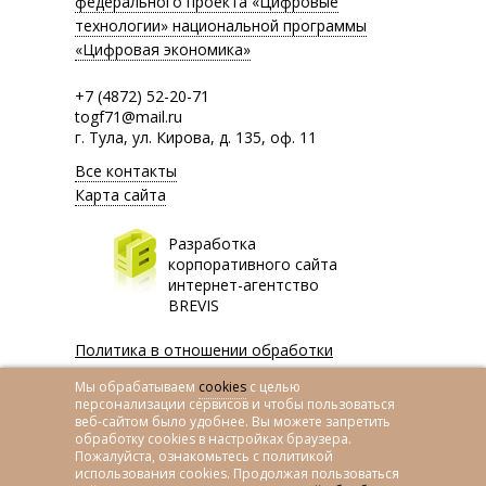
федерального проекта «Цифровые
технологии» национальной программы
«Цифровая экономика»
+7 (4872) 52-20-71
togf71@mail.ru
г. Тула, ул. Кирова, д. 135, оф. 11
Все контакты
Карта сайта
Разработка
корпоративного сайта
интернет-агентство
BREVIS
Политика в отношении обработки
персональных данных
Мы обрабатываем
cookies
с целью
Политика использования cookies
персонализации сервисов и чтобы пользоваться
Согласие на обработку данных
веб-сайтом было удобнее. Вы можете запретить
обработку сookies в настройках браузера.
метрическими программами
Пожалуйста, ознакомьтесь с политикой
Согласие на обработку персональных
использования cookies. Продолжая пользоваться