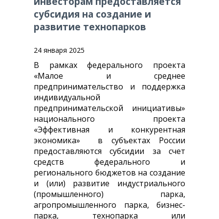
инвесторам предоставляется
О
субсидия на создание и
НАС
развитие технопарков
КОНТАКТНАЯ
24 января 2025
ИНФОРМАЦИЯ
В рамках федерального проекта
«Малое и среднее
КОНКУРСЫ
предпринимательство и поддержка
И
индивидуальной
ОТБОРЫ
предпринимательской инициативы»
национального проекта
«Эффективная и конкурентная
О
экономика» в субъектах России
КОРПОРАЦИИ
предоставляются субсидии за счет
МСП
средств федерального и
И
регионального бюджетов на создание
МСП
и (или) развитие индустриального
БАНКЕ
(промышленного) парка,
агропромышленного парка, бизнес-
парка, технопарка или
ЛИЗИНГ