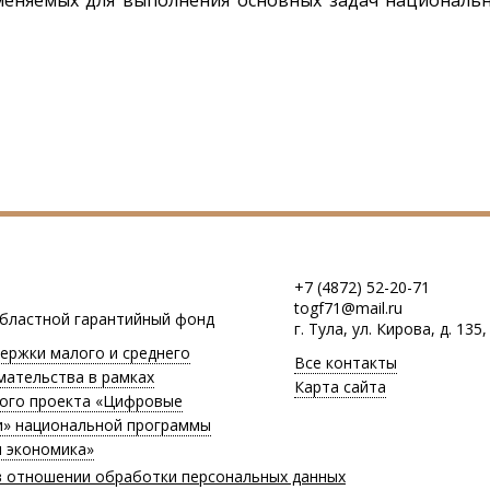
меняемых для выполнения основных задач националь
+7 (4872) 52-20-71
togf71@mail.ru
областной гарантийный фонд
г. Тула, ул. Кирова, д. 135,
ержки малого и среднего
Все контакты
мательства в рамках
Карта сайта
ого проекта «Цифровые
и» национальной программы
 экономика»
в отношении обработки персональных данных