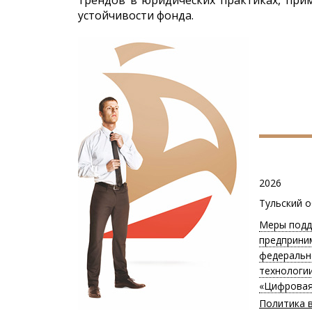
трендов в юридических практиках, при
устойчивости фонда.
2026
Тульский 
Меры подд
предприни
федеральн
технологи
«Цифровая
Политика 