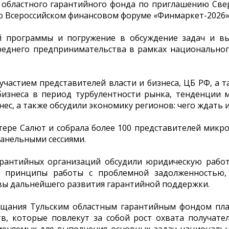
о областного гарантийного фонда по приглашению Св
о Всероссийском финансовом форуме «Финмаркет-2026»
 программы и погружение в обсуждение задач и в
реднего предпринимательства в рамках национальног
участием представителей власти и бизнеса, ЦБ РФ, а
бизнеса в период турбулентности рынка, тенденции 
ес, а также обсудили экономику регионов: чего ждать и
ере Салют и собрала более 100 представителей микр
анельными сессиями.
арантийных организаций обсудили юридическую рабо
и принципы работы с проблемной задолженностью,
вы дальнейшего развития гарантийной поддержки.
ещания Тульским областным гарантийным фондом пла
тв, которые повлекут за собой рост охвата получате